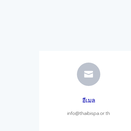

อีเมล
info@thaibispa.or.th