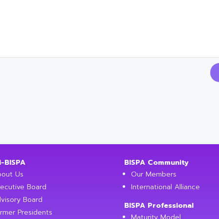
i-BISPA
BISPA Community
out Us
Our Members
ecutive Board
International Alliance
visory Board
BISPA Professional
rmer Presidents
Maturity Model