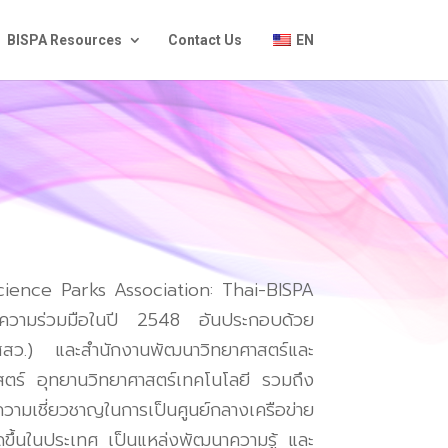
BISPA Resources
Contact Us
EN
ience Parks Association: Thai-BISPA
วามร่วมมือในปี
2548
อันประกอบด้วย
สสว
.)
และสำนักงานพัฒนาวิทยาศาสตร์และ
สตร์
อุทยานวิทยาศาสตร์เทคโนโลยี
รวมถึง
วามเชี่ยวชาญในการเป็นศูนย์กลางเครือข่าย
ดขึ้นในประเทศ
เป็นแหล่งพัฒนาความรู้
และ