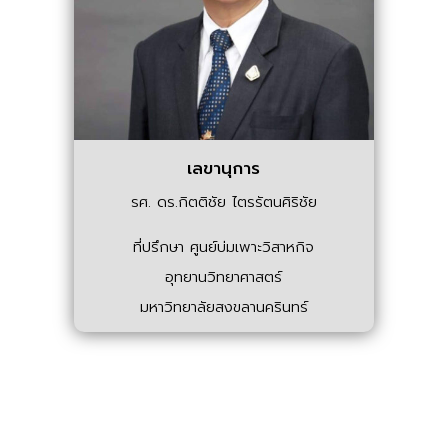
เลขานุการ
รศ. ดร.กิตติชัย ไตรรัตนศิริชัย
ที่ปรึกษา ศูนย์บ่มเพาะวิสาหกิจ
อุทยานวิทยาศาสตร์
มหาวิทยาลัยสงขลานครินทร์