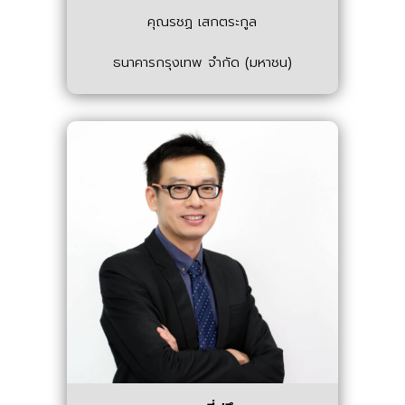
คุณรชฏ เสกตระกูล
ธนาคารกรุงเทพ จำกัด (มหาชน)