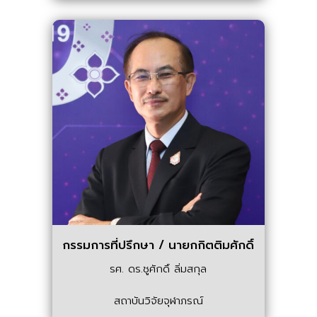
กรรมการที่ปรึกษา / นายกกิตติมศักดิ์
รศ. ดร.ชูศักดิ์ ลิ่มสกุล
สถาบันวิจัยจุฬาภรณ์