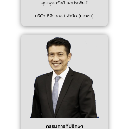
คุณพูลสวัสดิ์ เผ่าประพัธน์
บริษัท ซีพี ออลล์ จํากัด (มหาชน)
กรรมการที่ปรึกษา