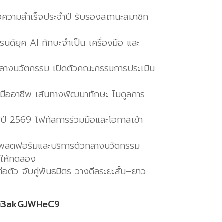
องความสำเร็จประจำปี รับรองสถานะสมาชิก
รนด์ยุค AI ทักษะจำเป็น เครื่องมือ และ
างนวัตกรรม เปิดตัวคณะกรรมการประเมิน
ย
มืออาชีพ เส้นทางพัฒนาทักษะ โมดูลการ
ี 2569 โฟกัสการร่วมมือและโอกาสเข้า
แพลตฟอร์มและบริการตัวกลางนวัตกรรม
มให้ทดลอง
ัว จับคู่พันธมิตร วางดีลระยะสั้น–ยาว
Z6i3akGJWHeC9