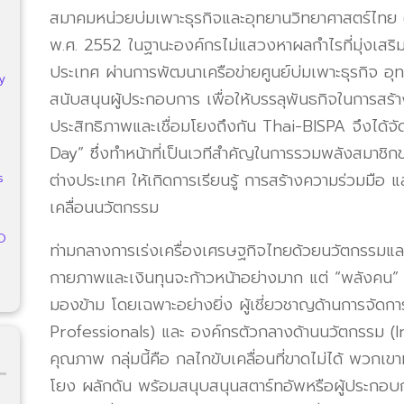
สมาคมหน่วยบ่มเพาะธุรกิจและอุทยานวิทยาศาสตร์ไทย (T
พ.ศ. 2552 ในฐานะองค์กรไม่แสวงหาผลกำไรที่มุ่งเสริ
ประเทศ ผ่านการพัฒนาเครือข่ายศูนย์บ่มเพาะธุรกิจ อุ
ty
สนับสนุนผู้ประกอบการ เพื่อให้บรรลุพันธกิจในการสร้า
ประสิทธิภาพและเชื่อมโยงถึงกัน Thai-BISPA จึงได้
Day” ซึ่งทำหน้าที่เป็นเวทีสำคัญในการรวมพลังสมาชิ
ต่างประเทศ ให้เกิดการเรียนรู้ การสร้างความร่วมมือ
s
เคลื่อนนวัตกรรม
NO
ท่ามกลางการเร่งเครื่องเศรษฐกิจไทยด้วยนวัตกรรมและ
กายภาพและเงินทุนจะก้าวหน้าอย่างมาก แต่ “พลังคน” หรื
มองข้าม โดยเฉพาะอย่างยิ่ง ผู้เชี่ยวชาญด้านการจ
Professionals) และ องค์กรตัวกลางด้านนวัตกรรม (
คุณภาพ กลุ่มนี้คือ กลไกขับเคลื่อนที่ขาดไม่ได้ พวกเขา
โยง ผลักดัน พร้อมสนุบสนุนสตาร์ทอัพหรือผู้ประกอบก