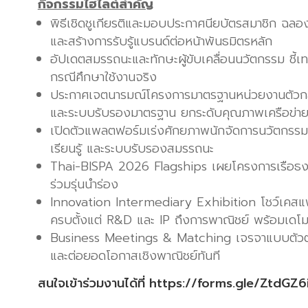
กิจกรรมไฮไลต์สำคัญ
พิธีเชิดชูเกียรติและมอบประกาศนียบัตรสมาชิก ฉล
และสร้างการรับรู้แบรนด์ต่อหน้าพันธมิตรหลัก
อัปเดตสมรรถนะและทักษะผู้ขับเคลื่อนนวัตกรรม ชี้เท
กรณีศึกษาใช้งานจริง
ประกาศเจตนารมณ์โครงการมาตรฐานหน่วยงานตัวกล
และระบบรับรองมาตรฐาน ยกระดับคุณภาพเครือข่า
เปิดตัวแพลตฟอร์มเร่งศักยภาพนักจัดการนวัตกรรม
เรียนรู้ และระบบรับรองสมรรถนะ
Thai-BISPA 2026 Flagships เผยโครงการเรือธงป
ร่วมรุ่นนำร่อง
Innovation Intermediary Exhibition โชว์เคส
ครบตั้งแต่ R&D และ IP ถึงการพาณิชย์ พร้อมเดโ
Business Meetings & Matching เจรจาแบบตัวต่อต
และต่อยอดโอกาสเชิงพาณิชย์ทันที
สนใจเข้าร่วมงานได้ที่
https://forms.gle/ZtdG