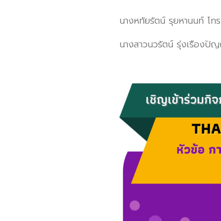
นางหทัยรัตน์ รุยหานนท์ โ
นางสาวนวรัตน์ รุ่งเรืองป