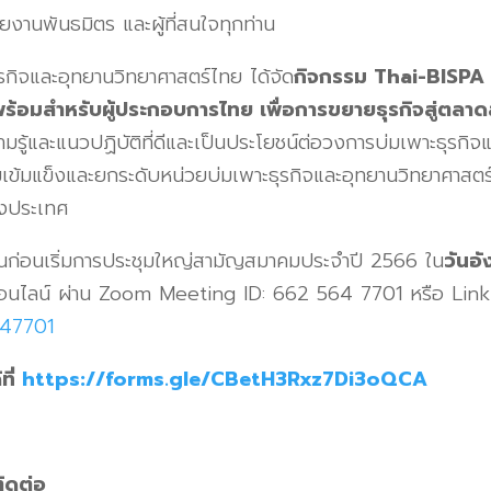
งานพันธมิตร และผู้ที่สนใจทุกท่าน
และอุทยานวิทยาศาสตร์ไทย ได้จัด
กิจกรรม
Thai-BISPA
ร้อมสำหรับผู้ประกอบการไทย เพื่อการขยายธุรกิจสู่ตลา
ู้และแนวปฏิบัติที่ดีและเป็นประโยชน์ต่อวงการบ่มเพาะธุรกิจ
เข้มแข็งและยกระดับหน่วยบ่มเพาะธุรกิจและอุทยานวิทยาศาสตร
างประเทศ
นก่อนเริ่มการประชุมใหญ่สามัญสมาคมประจำปี 2566
ใน
วันอั
อนไลน์ ผ่าน
Zoom Meeting ID: 662 564 7701
หรือ
Link
647701
ที่
https://forms.gle/CBetH
3
Rxz
7
Di
3
oQCA
ิดต่อ