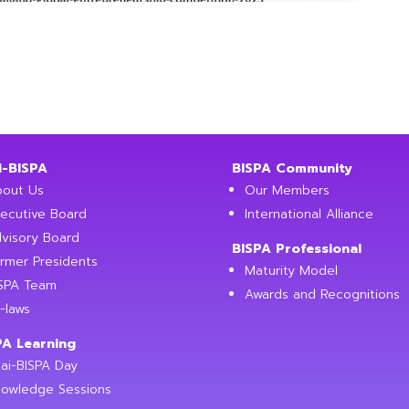
i-BISPA
BISPA Community
out Us
Our Members
ecutive Board
International Alliance
visory Board
BISPA Professional
rmer Presidents
Maturity Model
SPA Team
Awards and Recognitions
-laws
PA Learning
ai-BISPA Day
owledge Sessions