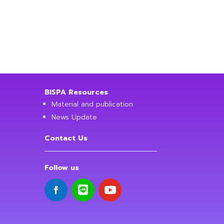
BISPA Resources
Material and publication
News Update
Contact Us
Follow us