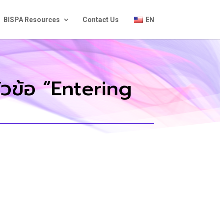
BISPA Resources
Contact Us
EN
วข้อ “Entering