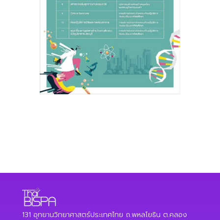
131 อุทยานวิทยาศาสตร์ประเทศไทย ถ.พหลโยธิน ต.คลอง