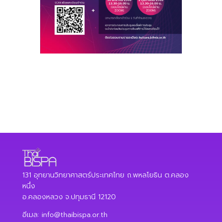
131 อุทยานวิทยาศาสตร์ประเทศไทย ถ.พหลโยธิน ต.คลอง
หนึ่ง
อ.คลองหลวง จ.ปทุมธานี 12120
อีเมล:
info@thaibispa.or.th