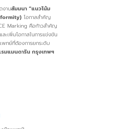
ัดงาน
สัมมนา “แนวโน้ม
formity)
โอกาสสำคัญ
CE Marking
คือก้าวสำคัญ
และเพิ่มโอกาสในการแข่งขัน
พทย์ที่ต้องการยกระดับ
งแรมแมนดาริน กรุงเทพฯ
1