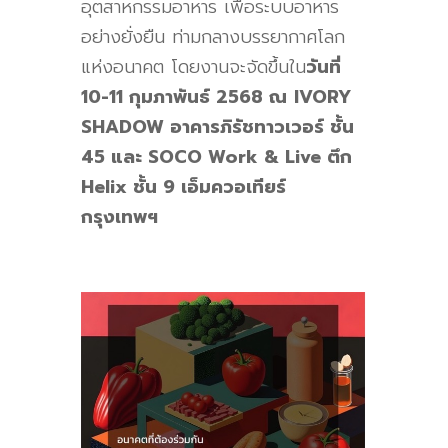
อุตสาหกรรมอาหาร เพื่อระบบอาหาร
อย่างยั่งยืน ท่ามกลางบรรยากาศโลก
แห่งอนาคต โดยงานจะจัดขึ้นใน
วันที่
10-11 กุมภาพันธ์ 2568 ณ
IVORY
SHADOW
อาคารภิรัชทาวเวอร์ ชั้น
45
และ S
OCO Work & Live ต
ึก
Helix
ชั้น
9
เอ็มควอเทียร์
กรุงเทพฯ