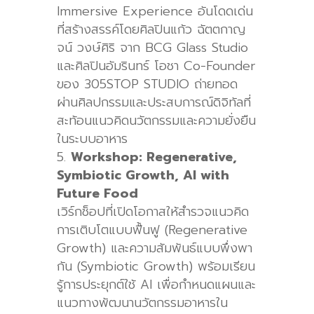
Immersive Experience
อันโดดเด่น
ที่สร้างสรรค์โดยศิลปินแก้ว ฉัตตกาญ
จน์ วงษ์ศิริ จาก
BCG Glass Studio
และศิลปินอัมรินทร์ โอชา
Co-Founder
ของ
305STOP STUDIO
ถ่ายทอด
ผ่านศิลปกรรมและประสบการณ์ดิจิทัลที่
สะท้อนแนวคิดนวัตกรรมและความยั่งยืน
ในระบบอาหาร
Workshop: Regenerative,
Symbiotic Growth, AI with
Future Food
เวิร์กช็อปที่เปิดโอกาสให้สำรวจแนวคิด
การเติบโตแบบฟื้นฟู (
Regenerative
Growth)
และความสัมพันธ์แบบพึ่งพา
กัน (
Symbiotic Growth)
พร้อมเรียน
รู้การประยุกต์ใช้
AI
เพื่อกำหนดแผนและ
แนวทางพัฒนานวัตกรรมอาหารใน