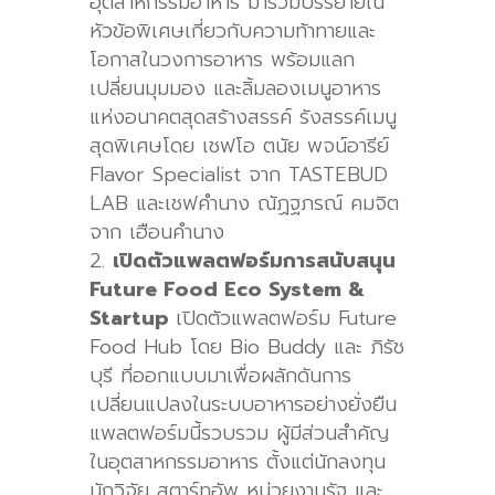
อุตสาหกรรมอาหาร มาร่วมบรรยายใน
หัวข้อพิเศษเกี่ยวกับความท้าทายและ
โอกาสในวงการอาหาร พร้อมแลก
เปลี่ยนมุมมอง และลิ้มลองเมนูอาหาร
แห่งอนาคตสุดสร้างสรรค์ รังสรรค์เมนู
สุดพิเศษโดย เชฟโอ ตนัย พจน์อารีย์
Flavor Specialist
จาก
TASTEBUD
LAB
และเชฟคำนาง ณัฏฐภรณ์ คมจิต
จาก เฮือนคำนาง
เปิดตัวแพลตฟอร์มการสนับสนุน
Future Food Eco System &
Startup
เปิดตัวแพลตฟอร์ม Future
Food Hub
โดย
Bio Buddy
และ ภิรัช
บุรี ที่ออกแบบมาเพื่อผลักดันการ
เปลี่ยนแปลงในระบบอาหารอย่างยั่งยืน
แพลตฟอร์มนี้รวบรวม ผู้มีส่วนสำคัญ
ในอุตสาหกรรมอาหาร ตั้งแต่นักลงทุน
นักวิจัย สตาร์ทอัพ หน่วยงานรัฐ และ